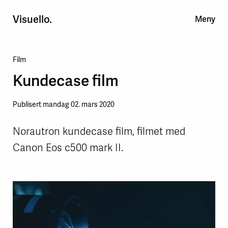
Visuello.
Meny
Film/foto
Reklame
Portrett
Næring
About
News
Film
Kundecase film
Publisert mandag 02. mars 2020
Norautron kundecase film, filmet med
Canon Eos c500 mark II.