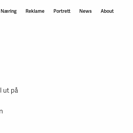
Næring
Reklame
Portrett
News
About
l ut på
en