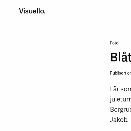
Visuello.
Foto
Blå
Publisert o
I år so
juletur
Bergrud
Jakob.