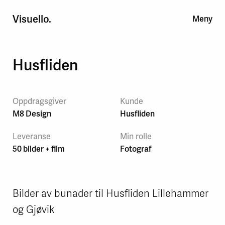
Visuello.
Meny
Film/foto
Reklame
Portrett
Næring
About
News
Husfliden
Oppdragsgiver
Kunde
M8 Design
Husfliden
Leveranse
Min rolle
50 bilder + film
Fotograf
Bilder av bunader til Husfliden Lillehammer
og Gjøvik